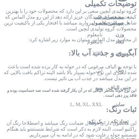
توضیحات تکمیلی
گروه تولیدی آبچین سعی بر این دارد که محصولات خود را با بهترین
مشخصات فنی
کیفیت به مصرف کنندگان عزیز ارائه دهد.از این رو مدل الماس که
ضمانت محصول
شامل دو طرح لاله و مروارید میباشد با افتخار یکی از باکیفیت ترین
محصولات گروه تولیدی آبچین است.
وزن
نامعلوم
از محاسن مدل الماس میتوان به موارد زیر اشاره کرد:
ابعاد
نامعلوم
آبگیری و جذب آب بالا:
وزن
2050
با توجه به الیاف مرغوبی که در حوله به کار برده شده است باعث
رنگ
آبی
شده ابگیری این نوع حوله بسیار بالا باشد البته تراکم بافت بالایی که
در این مدل میباشد در جذب آب بی تاثیر نیست.
جنس الیاف
پنبه
این نوع حوله بخاطر الیافی که در آن بکار گرفته شده است ضد حساسیت بوده و
فاقد پرز دهی است .
سایز
L, M, XL, XXL
ثبات رنگ:
تعداد تکه
یک تکه
این محصول دارای دوسال ضمانت رنگ میباشد و اصطلاحا رنگ آن
راکتیو است. البته لازم به ذکر است که شرایط شستشو باید هنگام
شسشو حوله رعایت شود که در ادامه به آن میپردازیم.
نحوه بسته شدن
کمربند